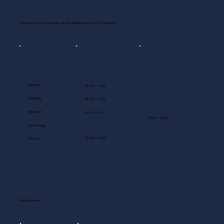
Ordinationszeiten
Montag, Dienstag und Freitag ist die Anmeldung bis 11:45 besetzt.
Mittwoch und Donnerstag ist die Anmeldung bis 17:45 besetzt.
Montag
08:00 - 11:00
Dienstag
08:00 - 12:00
Mittwoch
08:00-12:00
14:00 - 18:00
Donnerstag
08:00 - 12:00
Freitag