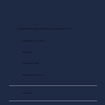
Facharzt für Allgemeinmedizin und Familienmedizin Alle Kassen und Privat
Schlossstraße 52, 4072 Alkoven
07274 / 6424
07274 / 6424-13 (FAX)
office@ordination-alkoven.at