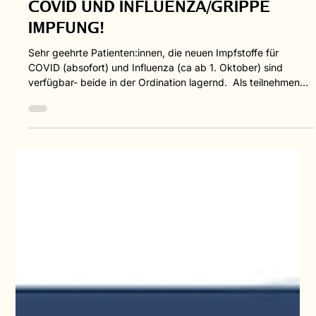
Terminvereinbarung i
COVID UND INFLUENZA/GRIPPE
IMPFUNG!
Sehr geehrte Patienten:innen, die neuen Impfstoffe für
COVID (absofort) und Influenza (ca ab 1. Oktober) sind
verfügbar- beide in der Ordination lagernd. ​ Als teilnehmende
Impfordination ist die COVID oder Influenza Impfung
kostenlos ! ​ Da es sich um inaktivierte Impfstoffe handelt
können beide gleichzeitig geimpft werden. Folgend
Influenza/Grippe Impfstoffe sind bei uns erhältich: Kinder
(2LJ-17) FLUENZ über die Nase (wie Nasenspray)
Erwachsene INFLUVAC TETRA Impfstoff mit