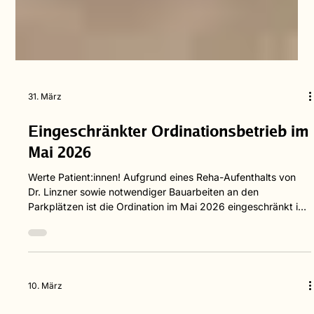
31. März
Eingeschränkter Ordinationsbetrieb im
Mai 2026
Werte Patient:innen! Aufgrund eines Reha-Aufenthalts von
Dr. Linzner sowie notwendiger Bauarbeiten an den
Parkplätzen ist die Ordination im Mai 2026 eingeschränkt in
Betrieb. Geänderte Öffnungszeiten im Überblick: 06. – 08.
Mai: geöffnet mit Vertretungsarzt Dr. Lukas Gahleitner 11. –
15. Mai: geschlossen 19. Mai – 03. Juni: geöffnet mit
Vertretungsarzt Dr. Lukas Gahleitner Wichtiger Hinweis: An
allen Montagen im Mai bleibt die Ordination geschlossen. Die
10. März