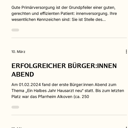
10. März
ÖGAM PRAXISSIEGEL
Gute Primärversorgung ist der Grundpfeiler einer guten,
gerechten und effizienten Patient: innenversorgung. Ihre
wesentlichen Kennzeichen sind: Sie ist Stelle des
Erstkontakts (First Contact), Kontinuität der Gute
Primärversorgung ist der Grundpfeiler einer guten, gerechten
und effizienten Patient: innenversorgung. Ihre wesentlichen
Kennzeichen sind: Sie ist Stelle des Erstkontakts (First
Contact), Kontinuität der Betreuung (Continuity), umfassende
10. März
Betreuung und Behandlung...
ERFOLGREICHER BÜRGER:INNEN
ABEND
Am 01.02.2024 fand der erste Bürger:innen Abend zum
Thema „Ein Halbes Jahr Hausarzt neu“ statt. Bis zum letzten
Platz war das Pfarrheim Alkoven (ca. 250